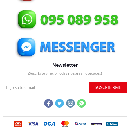
Newsletter
¡Suscribite y recibí todas nuestras novedades!
SUSCRIBIRME



