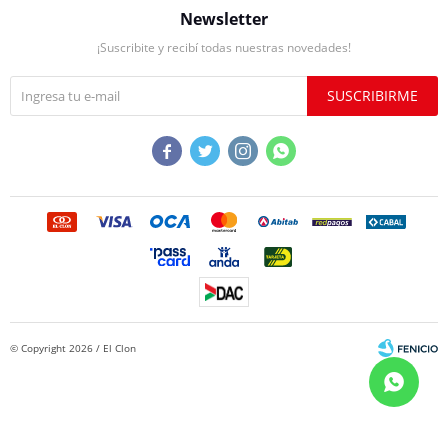
Newsletter
¡Suscribite y recibí todas nuestras novedades!
SUSCRIBIRME




© Copyright 2026 / El Clon