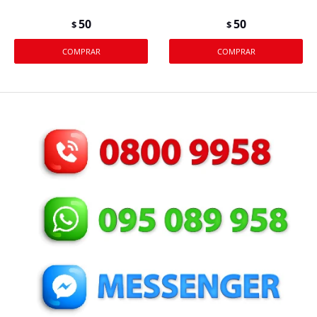
50
50
$
$