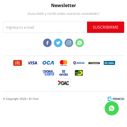
Newsletter
¡Suscribite y recibí todas nuestras novedades!
SUSCRIBIRME




© Copyright 2026 / El Clon