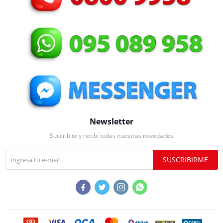
Newsletter
¡Suscribite y recibí todas nuestras novedades!
SUSCRIBIRME



