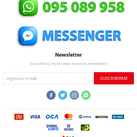
Newsletter
¡Suscribite y recibí todas nuestras novedades!
SUSCRIBIRME



