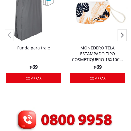
Funda para traje
MONEDERO TELA
ESTAMPADO TIPO
COSMETIQUERO 16X10CM
10 COLORES 27381
69
69
$
$