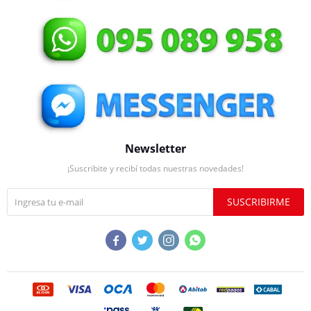
Newsletter
¡Suscribite y recibí todas nuestras novedades!
SUSCRIBIRME



