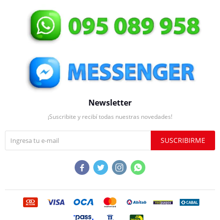
Newsletter
¡Suscribite y recibí todas nuestras novedades!
SUSCRIBIRME



