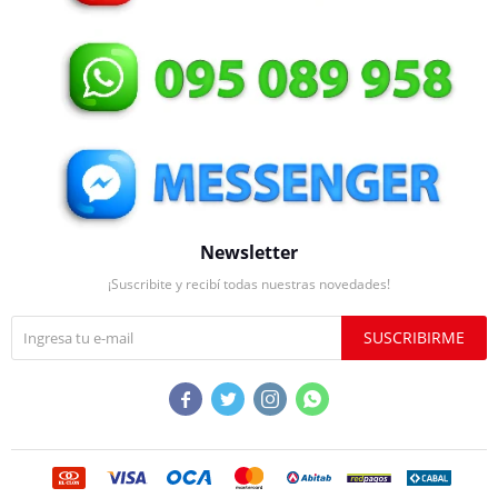
Newsletter
¡Suscribite y recibí todas nuestras novedades!
SUSCRIBIRME



