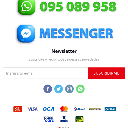
Newsletter
¡Suscribite y recibí todas nuestras novedades!
SUSCRIBIRME



