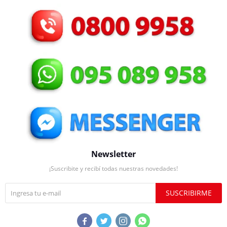
Newsletter
¡Suscribite y recibí todas nuestras novedades!
SUSCRIBIRME



