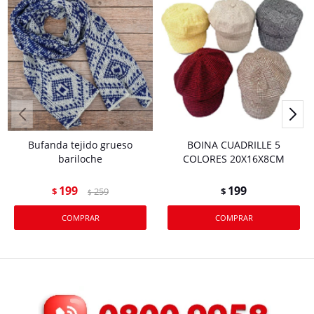
Bufanda tejido grueso
BOINA CUADRILLE 5
bariloche
COLORES 20X16X8CM
199
199
$
259
$
$