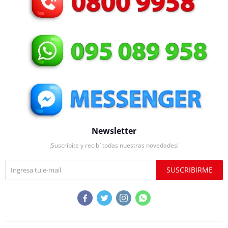
Newsletter
¡Suscribite y recibí todas nuestras novedades!
SUSCRIBIRME



