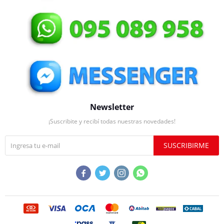
Newsletter
¡Suscribite y recibí todas nuestras novedades!
SUSCRIBIRME



