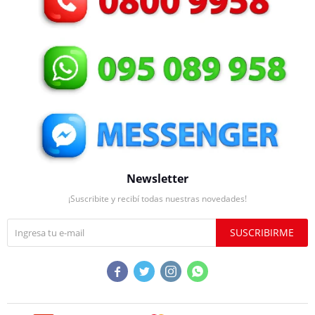
Newsletter
¡Suscribite y recibí todas nuestras novedades!
SUSCRIBIRME



