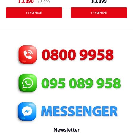
3.890
3.899
$
3.990
$
$
Newsletter