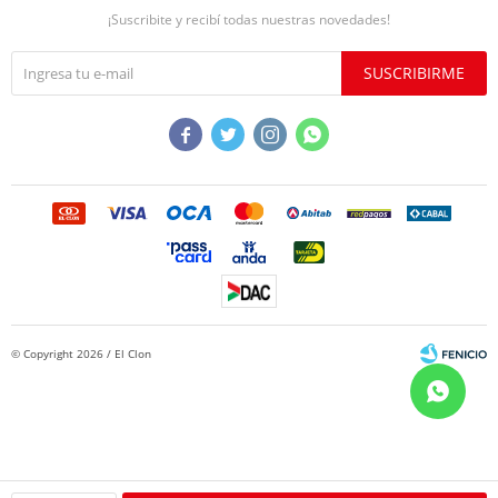
¡Suscribite y recibí todas nuestras novedades!
SUSCRIBIRME




© Copyright 2026 / El Clon