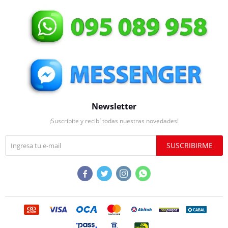
Newsletter
¡Suscribite y recibí todas nuestras novedades!
SUSCRIBIRME



