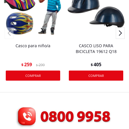
Casco para niño/a
CASCO LISO PARA
BICICLETA 19612 Q18
259
405
$
299
$
$