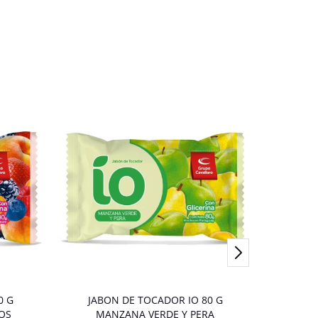
0 G
JABON DE TOCADOR IO 80 G
Jabon d
OS
MANZANA VERDE Y PERA