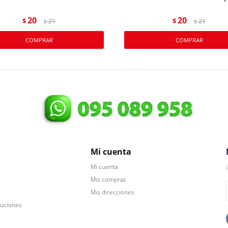
20
20
$
21
$
21
$
$
Mi cuenta
Mi cuenta
Mis compras
Mis direcciones
luciones