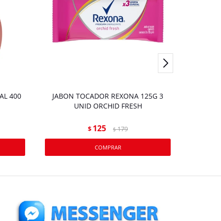
AL 400
JABON TOCADOR REXONA 125G 3
JABON LI
UNID ORCHID FRESH
125
$
179
$