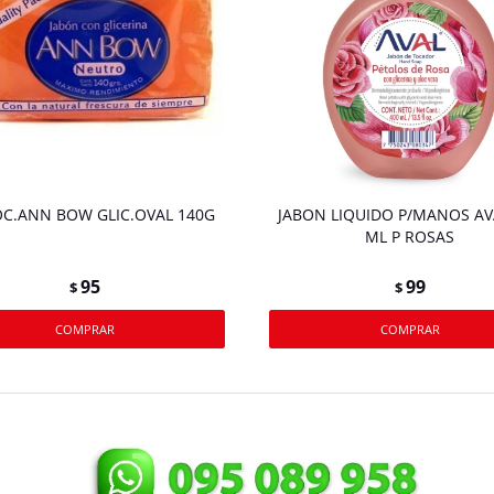
OC.ANN BOW GLIC.OVAL 140G
JABON LIQUIDO P/MANOS AV
ML P ROSAS
95
99
$
$