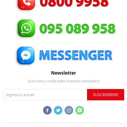
Newsletter
¡Suscribite y recibí todas nuestras novedades!
SUSCRIBIRME



