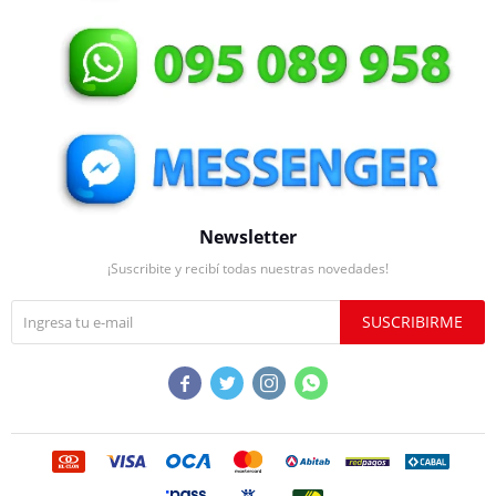
Newsletter
¡Suscribite y recibí todas nuestras novedades!
SUSCRIBIRME



