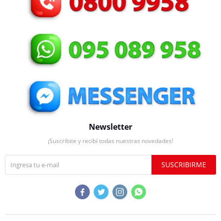
Newsletter
¡Suscribite y recibí todas nuestras novedades!
SUSCRIBIRME



