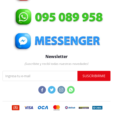
Newsletter
¡Suscribite y recibí todas nuestras novedades!
SUSCRIBIRME



