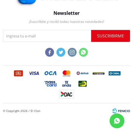
Newsletter
¡Suscribite y recibí todas nuestras novedades!
SUSCRIBIRME




© Copyright 2026 / El Clon