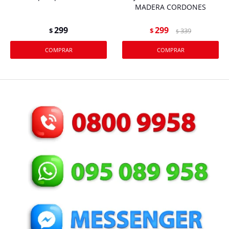
MADERA CORDONES
299
299
$
$
339
$