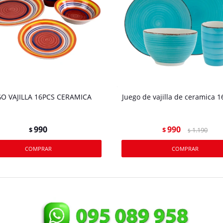
GO VAJILLA 16PCS CERAMICA
Juego de vajilla de ceramica 1
990
990
$
$
1.190
$