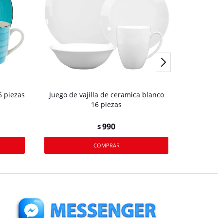
6 piezas
Juego de vajilla de ceramica blanco
Juego d
16 piezas
990
$