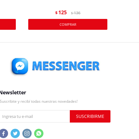
125
$
136
$
Newsletter
¡Suscribite y recibí todas nuestras novedades!
SUSCRIBIRME



