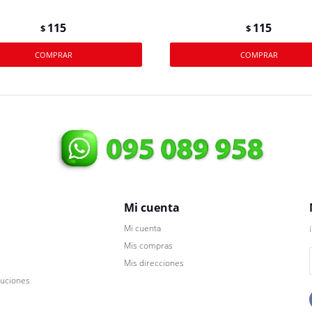
115
115
$
$
Mi cuenta
Mi cuenta
Mis compras
Mis direcciones
luciones