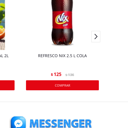
L 2L
REFRESCO NIX 2.5 L COLA
JUGO
125
$
136
$