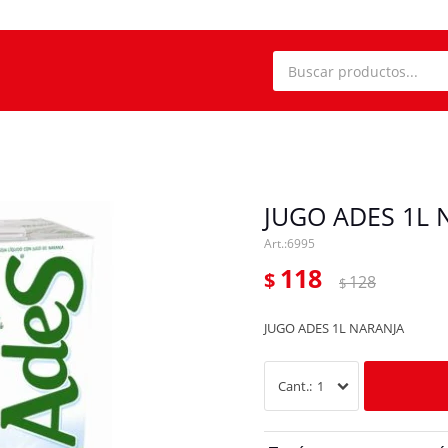
JUGO ADES 1L 
6995
118
$
128
$
JUGO ADES 1L NARANJA
1