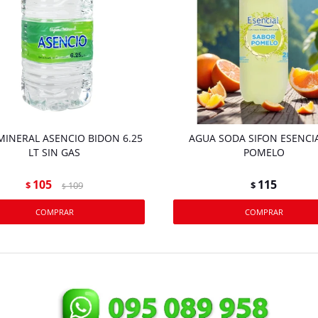
MINERAL ASENCIO BIDON 6.25
AGUA SODA SIFON ESENCIA
LT SIN GAS
POMELO
105
115
$
109
$
$