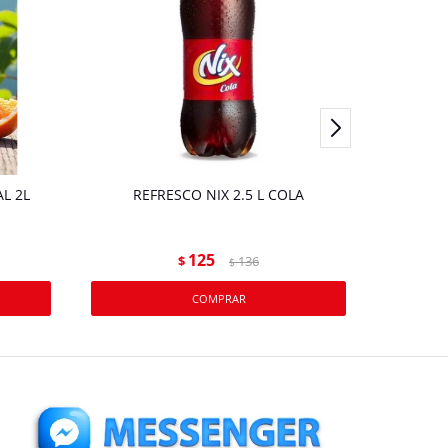
L 2L
REFRESCO NIX 2.5 L COLA
JUGO
125
$
136
$