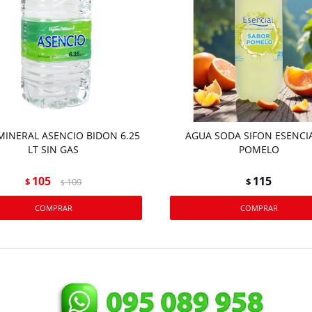
MINERAL ASENCIO BIDON 6.25
AGUA SODA SIFON ESENCIA
LT SIN GAS
POMELO
105
115
$
109
$
$