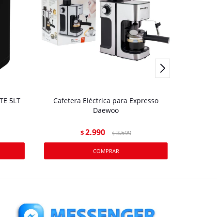
TE 5LT
Cafetera Eléctrica para Expresso
PIC
Daewoo
2.990
$
3.599
$