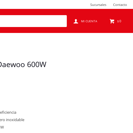
Sucursales
Contacto
0
$
l Daewoo 600W
eficiencia
cero inoxidable
0 W