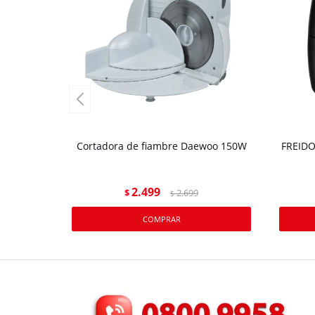
Cortadora de fiambre Daewoo 150W
FREIDO
2.499
$
2.699
$