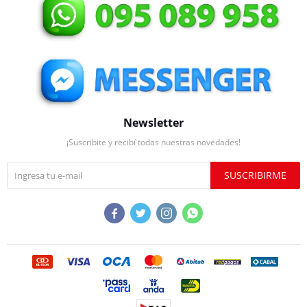
Newsletter
¡Suscribite y recibí todas nuestras novedades!
SUSCRIBIRME



