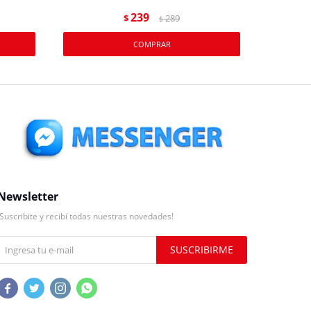
239
$
289
$
Newsletter
¡Suscribite y recibí todas nuestras novedades!
SUSCRIBIRME



