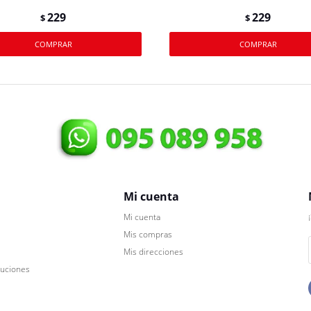
229
229
$
$
Mi cuenta
Mi cuenta
Mis compras
Mis direcciones
luciones