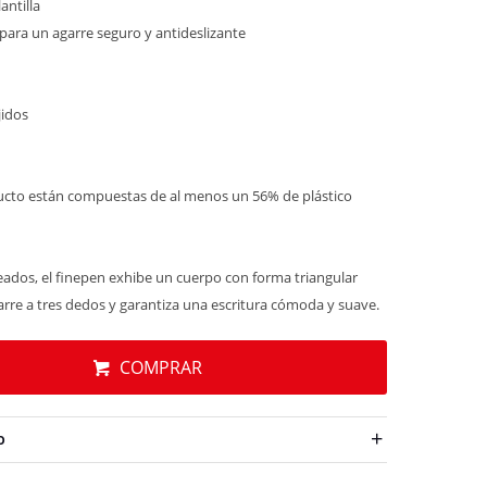
antilla
ara un agarre seguro y antideslizante
jidos
ducto están compuestas de al menos un 56% de plástico
reados, el finepen exhibe un cuerpo con forma triangular
re a tres dedos y garantiza una escritura cómoda y suave.
COMPRAR
O