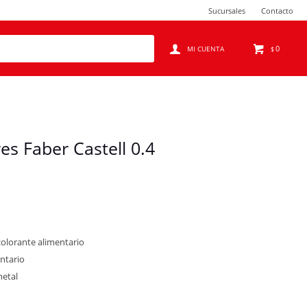
Sucursales
Contacto
0
$
es Faber Castell 0.4
colorante alimentario
entario
metal