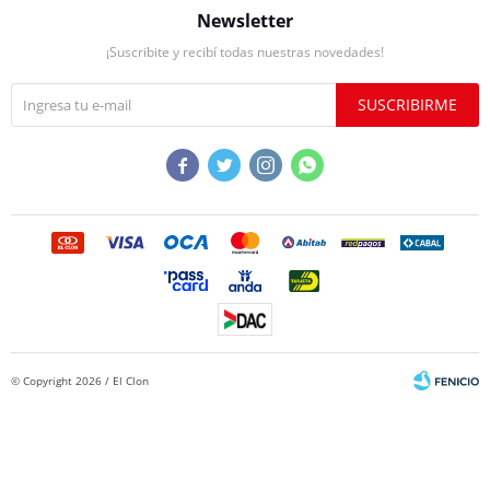
Newsletter
¡Suscribite y recibí todas nuestras novedades!
SUSCRIBIRME




© Copyright 2026 / El Clon