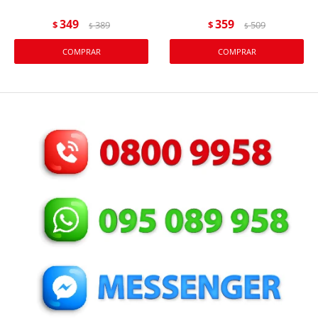
349
359
$
389
$
509
$
$