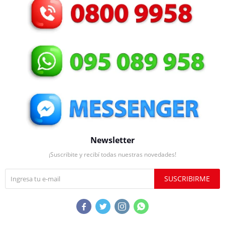
Newsletter
¡Suscribite y recibí todas nuestras novedades!
SUSCRIBIRME



