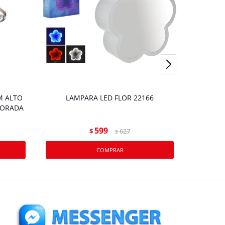
M ALTO
LAMPARA LED FLOR 22166
LAMP
DORADA
599
$
627
$