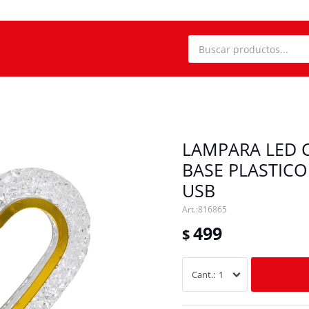
LAMPARA LED 
BASE PLASTIC
USB
816865
499
$
1