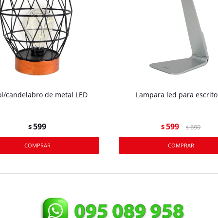
ol/candelabro de metal LED
Lampara led para escrito
599
599
$
$
699
$