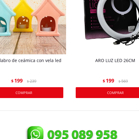
abro de ceámica con vela led
ARO LUZ LED 26CM
199
199
$
239
$
569
$
$