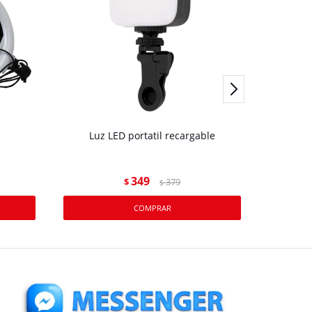
Luz LED portatil recargable
Lampara
349
$
379
$