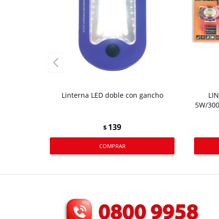
Linterna LED doble con gancho
LI
5W/300
139
$