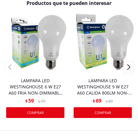
Productos que te pueden interesar
LAMPARA LED
LAMPARA LED
WESTINGHOUSE 6 W E27
WESTINGHOUSE 9 W E27
A60 FRIA NON-DIMMABLE
A60 CALIDA 806LM NON-
600LM 39047-48
DIMMABLE 39048-48
59
69
$
79
$
89
$
$