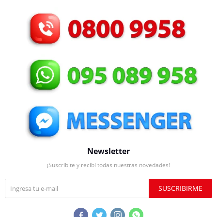
Newsletter
¡Suscribite y recibí todas nuestras novedades!
SUSCRIBIRME



