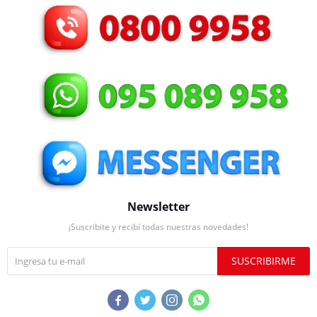
Newsletter
¡Suscribite y recibí todas nuestras novedades!
SUSCRIBIRME



