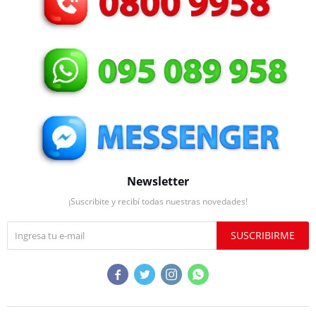
Newsletter
¡Suscribite y recibí todas nuestras novedades!
SUSCRIBIRME



