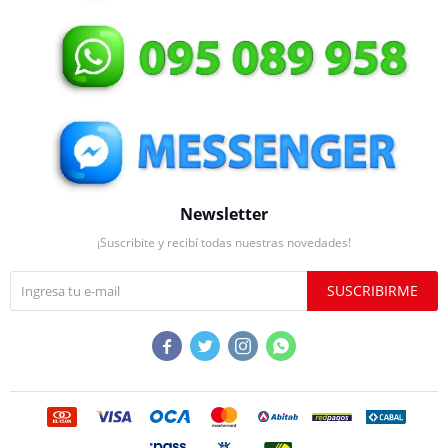
Newsletter
¡Suscribite y recibí todas nuestras novedades!
SUSCRIBIRME



