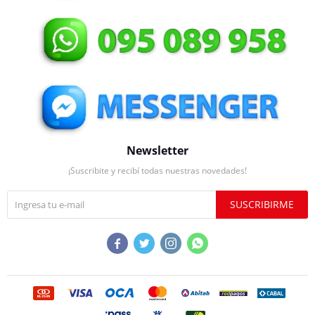
Newsletter
¡Suscribite y recibí todas nuestras novedades!
SUSCRIBIRME



