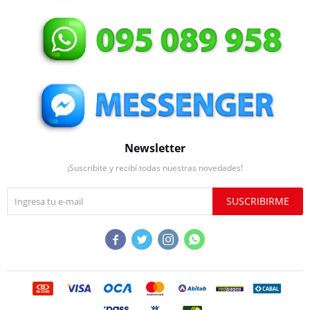
Newsletter
¡Suscribite y recibí todas nuestras novedades!
SUSCRIBIRME



