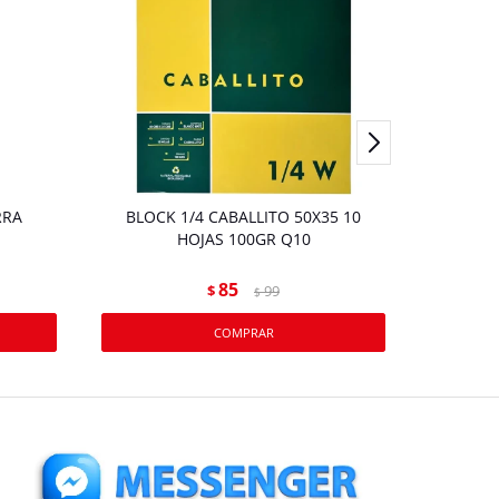
RRA
BLOCK 1/4 CABALLITO 50X35 10
LAPIZ E
HOJAS 100GR Q10
85
$
99
$