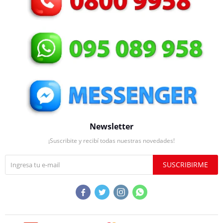
Newsletter
¡Suscribite y recibí todas nuestras novedades!
SUSCRIBIRME



