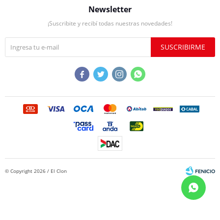
Newsletter
¡Suscribite y recibí todas nuestras novedades!
SUSCRIBIRME




© Copyright 2026 / El Clon