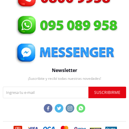
Newsletter
¡Suscribite y recibí todas nuestras novedades!
SUSCRIBIRME



