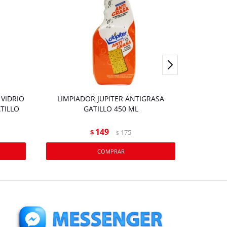
 VIDRIO
LIMPIADOR JUPITER ANTIGRASA
LIMPIAD
TILLO
GATILLO 450 ML
149
$
175
$