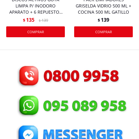
LIMPA P/ INODORO
GRISELDA VIDRIO 500 ML +
APARATO + 6 REPUESTOS
COCINA 500 ML GATILLO
LAVANDA
135
139
$
139
$
$