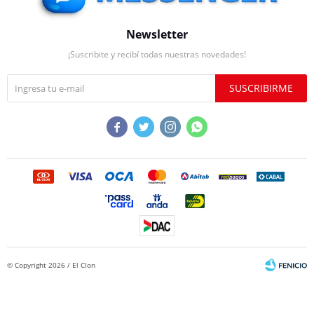
Newsletter
¡Suscribite y recibí todas nuestras novedades!
SUSCRIBIRME




© Copyright 2026 / El Clon