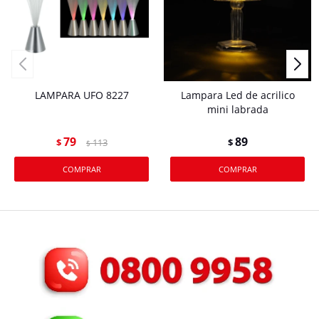
LAMPARA UFO 8227
Lampara Led de acrilico
mini labrada
79
89
$
113
$
$