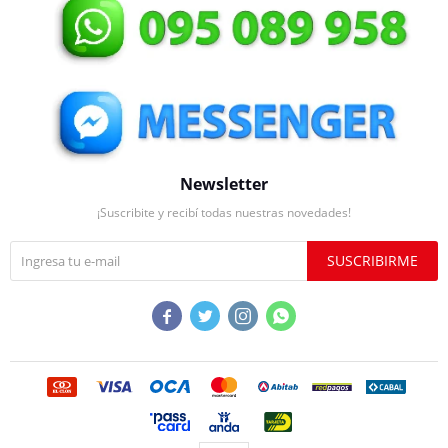
Newsletter
¡Suscribite y recibí todas nuestras novedades!
SUSCRIBIRME



