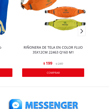
o
RIÑONERA DE TELA EN COLOR FLUO
CARTUCH
35X12CM 22463 Q160 M1
JUG
24
199
$
249
$