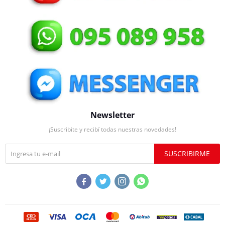
Newsletter
¡Suscribite y recibí todas nuestras novedades!
SUSCRIBIRME



